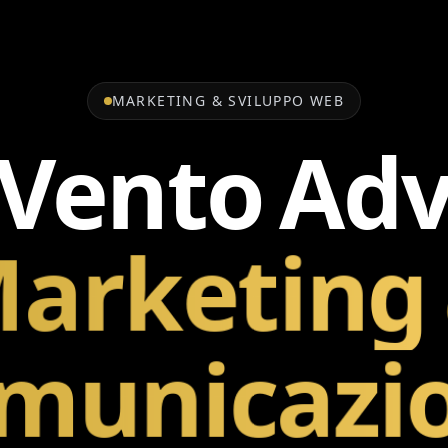
MARKETING & SVILUPPO WEB
Vento
Ad
arketing
municazi