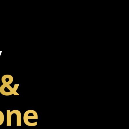
v
&
one