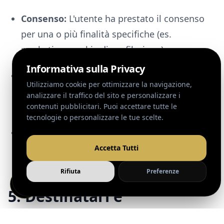
Consenso:
L'utente ha prestato il consenso
per una o più finalità specifiche (es.
marketing, cookie di profilazione).
Esecuzione di un contratto:
Per
l'adempimento di misure precontrattuali (es.
preventivi richiesti via form).
Legittimo interesse:
Per garantire la
sicurezza del sito e analizzare il traffico in
forma aggregata.
5. Destinatari e
Trasferimento dei Dati