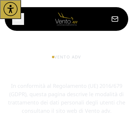
VENTO ADV
Privacy Policy
In conformità al Regolamento (UE) 2016/679
(GDPR), questa pagina descrive le modalità di
trattamento dei dati personali degli utenti che
consultano il sito web di
Vento adv
.