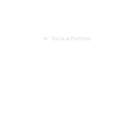
a Forneria di Pu
Torna al Portfolio