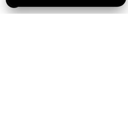
Vento Adv, agenzia di Marketing e Comunicazione
Servizi
Branding & Advertising
Sviluppo & Web Marketing
Social media marketing
Ecommerce & Lead Generation
AI automation