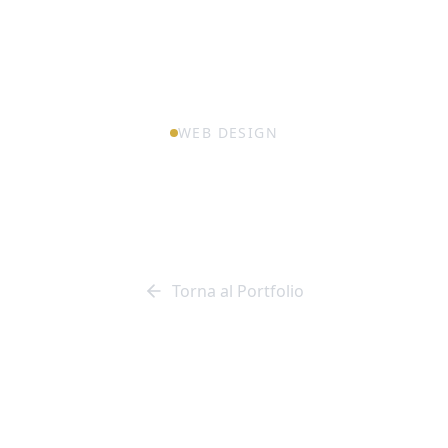
WEB DESIGN
Virtual Agency of
Sardinia
Torna al Portfolio