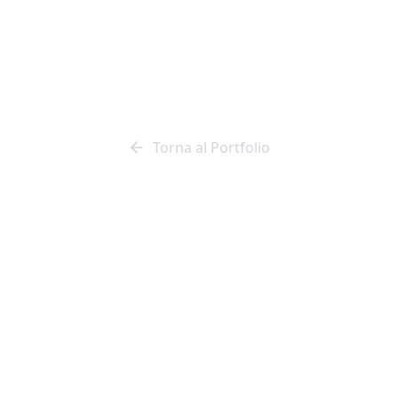
 Assicurazioni 
ia Vittoria in 
Torna al Portfolio