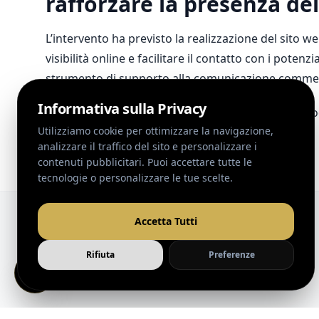
rafforzare la presenza de
L’intervento ha previsto la realizzazione del sito 
visibilità online e facilitare il contatto con i pote
strumento di supporto alla comunicazione commerc
L’intero progetto è stato sviluppato garantendo co
innovazione e professionalità.
WEB
DESIGN
Progetti Correlati
Paolo
Ronga