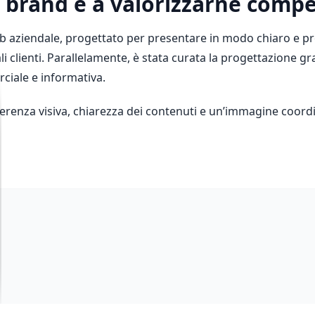
l brand e a valorizzarne compe
web aziendale, progettato per presentare in modo chiaro e pro
nziali clienti. Parallelamente, è stata curata la progettazione
iale e informativa.
erenza visiva, chiarezza dei contenuti e un’immagine coordin
WEB
DESIGN
Proxienergy