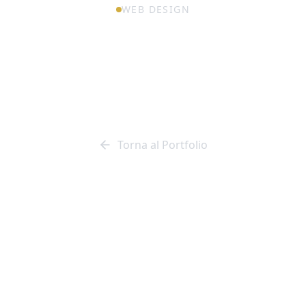
WEB DESIGN
icazione e mar
le per Elpitec O
Torna al Portfolio