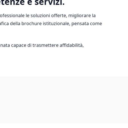
tenze e servizi.
fessionale le soluzioni offerte, migliorare la
 grafica della brochure istituzionale, pensata come
ata capace di trasmettere affidabilità,
WEB
W
DESIGN
D
Ornews.it
E
–
P
Portale
O
di