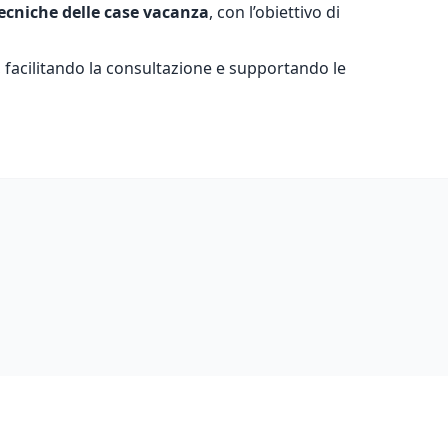
ecniche delle case vacanza
, con l’obiettivo di
ta, facilitando la consultazione e supportando le
WEB
W
DESIGN
D
Ornews.it
E
–
P
Portale
O
di
informazione