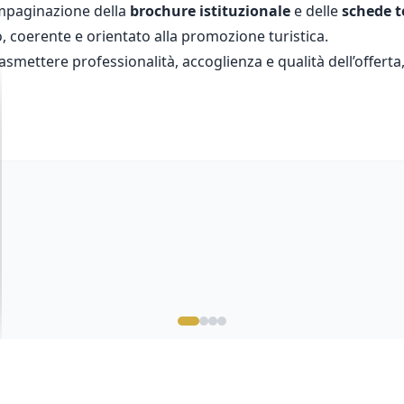
’impaginazione della
brochure istituzionale
e delle
schede t
o, coerente e orientato alla promozione turistica.
 trasmettere professionalità, accoglienza e qualità dell’offer
WEB
DESIGN
Proxienergy