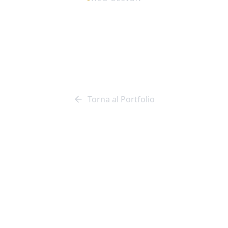
 di comunicazio
rdis Case Vaca
Torna al Portfolio