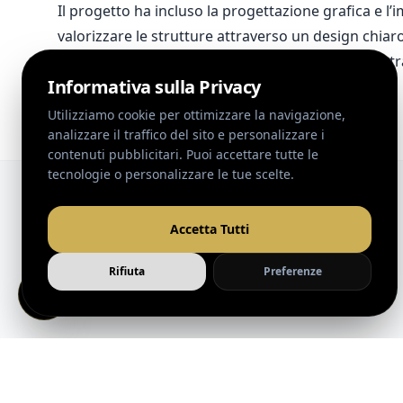
Il progetto ha incluso la progettazione grafica e l
valorizzare le strutture attraverso un design chiar
I contenuti visivi e testuali sono stati studiati per
attività di marketing e vendita.
WEB
DESIGN
Progetti Correlati
Paolo
Ronga